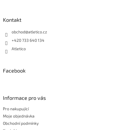
Z
á
p
a
Kontakt
t
í
obchod
@
atletico.cz
+420 733 640 134
Atletico
Facebook
Informace pro vás
Pro nakupující
Moje objednávka
Obchodní podmínky