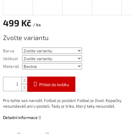
499 Kč
/ ks
Měrná
Zvolte variantu
cena:
Barva
Velikost
Materiál
Přidat do košíku
Pro tohle ses narodil. Fotbal je poslání. Fotbal je život. Kopačky
nesundaváš ani v posteli. Tady je triko, který taky nesundáš.
Detailní informace