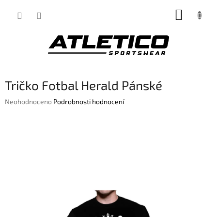
Přejít
NÁKUP
na
obsah
KOŠÍK
Tričko Fotbal Herald Pánské
Průměrné
Neohodnoceno
Podrobnosti hodnocení
hodnocení
produktu
je
0,0
z
5
hvězdiček.