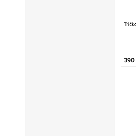
Tričk
390