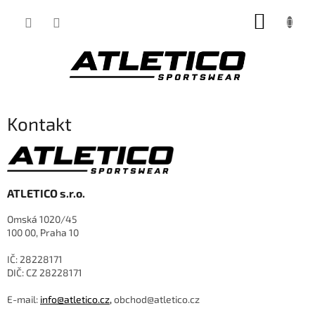
Přejít
NÁKUP
na
obsah
KOŠÍK
Kontakt
ATLETICO s.r.o.
Omská 1020/45
100 00,
Praha 10
IČ: 28228171
DIČ: CZ 28228171
E-mail:
info@atletico.cz,
obchod@atletico.cz