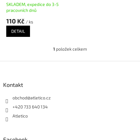
SKLADEM, expedice do 3-5
pracovních dnů
110 Kč
/ ks
DETAIL
1
položek celkem
O
v
l
Z
á
á
d
p
a
a
Kontakt
c
t
í
í
obchod
@
atletico.cz
p
r
+420 733 640 134
v
Atletico
k
y
v
ý
Facebook