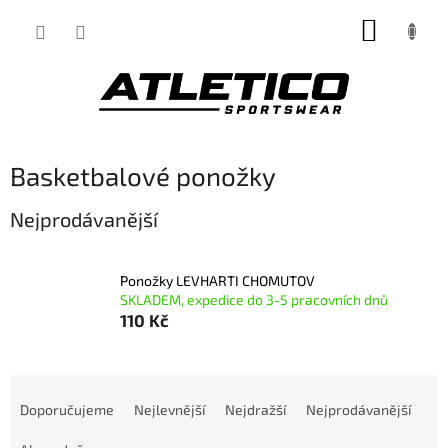
Přejít
NÁKUP
na
obsah
KOŠÍK
Basketbalové ponožky
Nejprodávanější
Ponožky LEVHARTI CHOMUTOV
SKLADEM, expedice do 3-5 pracovních dnů
110 Kč
Ř
a
Doporučujeme
Nejlevnější
Nejdražší
Nejprodávanější
z