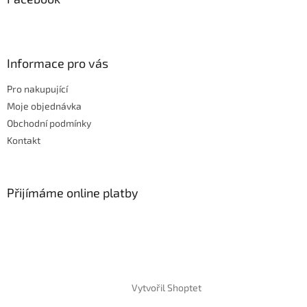
p
i
s
u
Informace pro vás
Pro nakupující
Moje objednávka
Obchodní podmínky
Kontakt
Přijímáme online platby
Vytvořil Shoptet