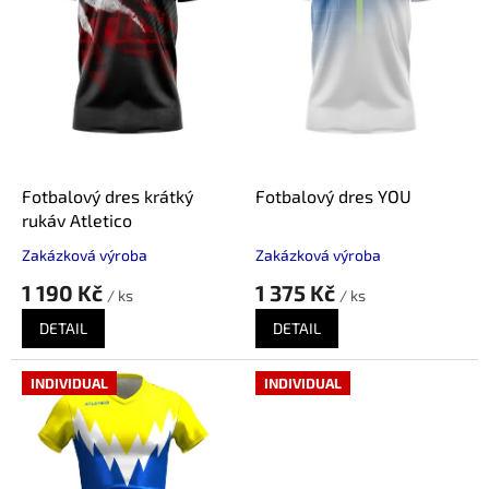
p
r
o
d
u
k
t
ů
Fotbalový dres krátký
Fotbalový dres YOU
rukáv Atletico
Zakázková výroba
Zakázková výroba
1 190 Kč
1 375 Kč
/ ks
/ ks
DETAIL
DETAIL
INDIVIDUAL
INDIVIDUAL