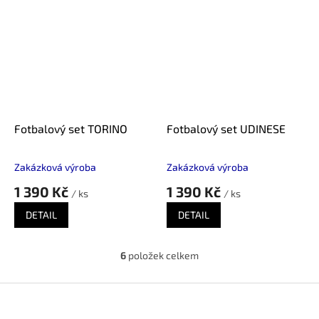
Fotbalový set TORINO
Fotbalový set UDINESE
Zakázková výroba
Zakázková výroba
1 390 Kč
1 390 Kč
/ ks
/ ks
DETAIL
DETAIL
6
položek celkem
O
v
l
Z
á
á
d