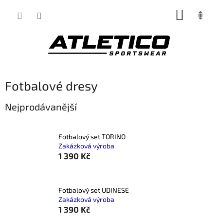
Přejít
NÁKUP
na
obsah
KOŠÍK
Fotbalové dresy
Nejprodávanější
Fotbalový set TORINO
Zakázková výroba
1 390 Kč
Fotbalový set UDINESE
Zakázková výroba
1 390 Kč