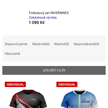
Fotbalový set INVERNNES
Zakázková výroba
1 390 Kč
Ř
a
Doporučujeme
Nejlevnější
Nejdražší
Nejprodávanější
z
e
Abecedně
n
í
p
OTEVŘÍT FILTR
r
o
V
INDIVIDUAL
INDIVIDUAL
d
ý
u
p
k
i
t
s
ů