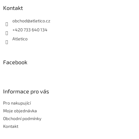
p
a
a
Kontakt
c
t
í
í
obchod
@
atletico.cz
p
r
+420 733 640 134
v
Atletico
k
y
v
ý
Facebook
p
i
s
u
Informace pro vás
Pro nakupující
Moje objednávka
Obchodní podmínky
Kontakt