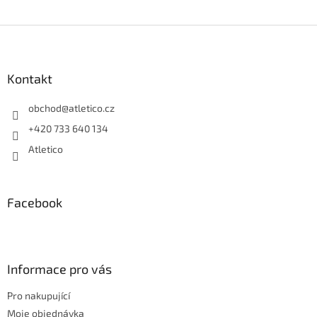
Z
á
p
a
Kontakt
t
í
obchod
@
atletico.cz
+420 733 640 134
Atletico
Facebook
Informace pro vás
Pro nakupující
Moje objednávka