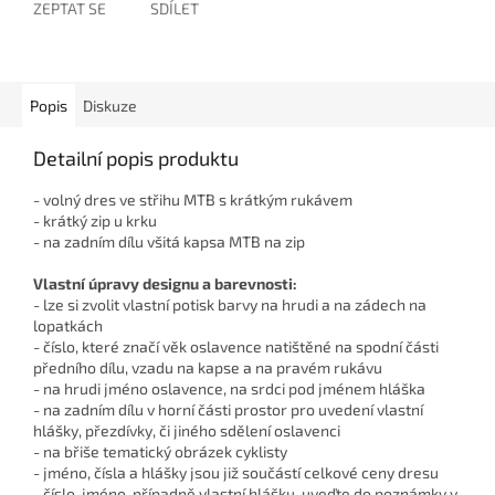
ZEPTAT SE
SDÍLET
Popis
Diskuze
Detailní popis produktu
- volný dres ve střihu MTB s krátkým rukávem
- krátký zip u krku
- na zadním dílu všitá kapsa MTB na zip
Vlastní úpravy designu a barevnosti:
- lze si zvolit vlastní potisk barvy na hrudi a na zádech na
lopatkách
- číslo, které značí věk oslavence natištěné na spodní části
předního dílu, vzadu na kapse a na pravém rukávu
- na hrudi jméno oslavence, na srdci pod jménem hláška
- na zadním dílu v horní části prostor pro uvedení vlastní
hlášky, přezdívky, či jiného sdělení oslavenci
- na břiše tematický obrázek cyklisty
- jméno, čísla a hlášky jsou již součástí celkové ceny dresu
- číslo, jméno, případně vlastní hlášku, uveďte do poznámky v