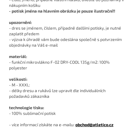
nákupním košíku
- potisk jména na hlavním obrázku je pouze ilustrační!!
upozornění:
- dres se jménem, číslem, případně dalšími potisky, je nutné
zaplatit předem
- výzva k úhradě vám bude odeslána společně s potvrzením
objednávky na Váš e-mail
materiál:
- funkční mikrovlákno F-02 DRY-COOL 135g/m2: 100%
polyester
velikosti:
- M - XXXL:
- délky dresu a rukávů lze upravit dle individuálních
požadavků zákazníka
technologie tisku:
- 100% sublimační potisk
- více informací získáte na e-mailu:
obchod@atletico.cz