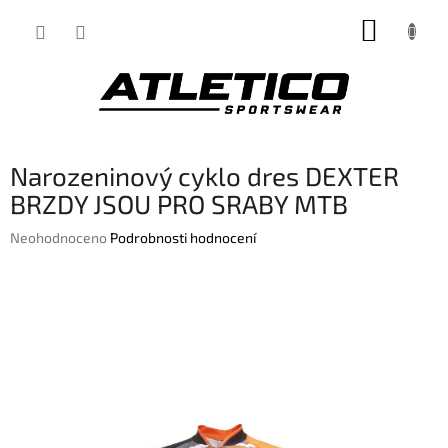
Přejít
NÁKUP
na
obsah
KOŠÍK
Narozeninový cyklo dres DEXTER
BRZDY JSOU PRO SRABY MTB
Průměrné
Neohodnoceno
Podrobnosti hodnocení
hodnocení
produktu
je
0,0
z
5
hvězdiček.