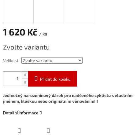
1 620 Kč
/ ks
Měrná
Zvolte variantu
cena:
Velikost
Přidat do košíku
Jedinečný narozeninový dárek pro nadšeného cyklistu s vlastním
jménem, hláškou nebo originálním věnováním!!!
Detailní informace