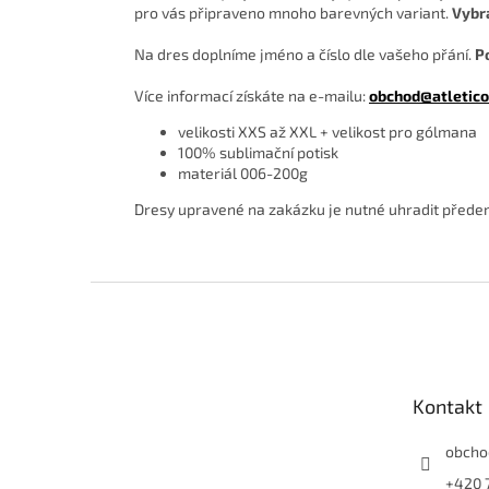
pro vás připraveno mnoho barevných variant.
Vybr
Na dres doplníme jméno a číslo dle vašeho přání.
P
Více informací získáte na e-mailu:
obchod@atletico
velikosti XXS až XXL + velikost pro gólmana
100% sublimační potisk
materiál 006-200g
Dresy upravené na zakázku je nutné uhradit předem.
Z
á
p
a
t
Kontakt
í
obcho
+420 