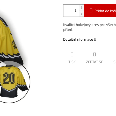
Přidat do koš
Kvalitní hokejový dres pro všec
přání.
Detailní informace
TISK
ZEPTAT SE
S