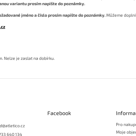
anou variantu prosím napište do poznámky.
ožadované jméno a číslo prosím napište do poznámky.
Můžeme doplnit
.cz
 Nelze je zaslat na dobírku.
Facebook
Informa
Pro nakupu
d
@
atletico.cz
Moje obje
733 640 134