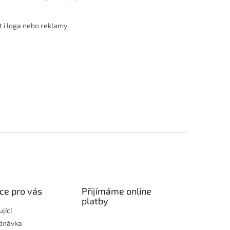
 i loga nebo reklamy.
ce pro vás
Přijímáme online
platby
jící
dnávka