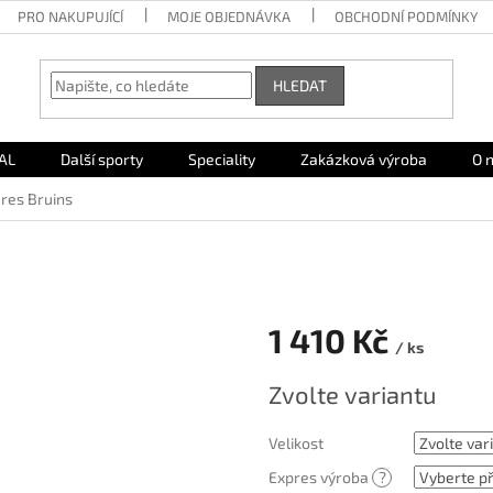
PRO NAKUPUJÍCÍ
MOJE OBJEDNÁVKA
OBCHODNÍ PODMÍNKY
HLEDAT
AL
Další sporty
Speciality
Zakázková výroba
O 
res Bruins
1 410 Kč
/ ks
Měrná
Zvolte variantu
cena:
Velikost
Expres výroba
?